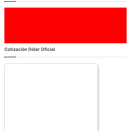
i
o
Cotización Dólar Oficial