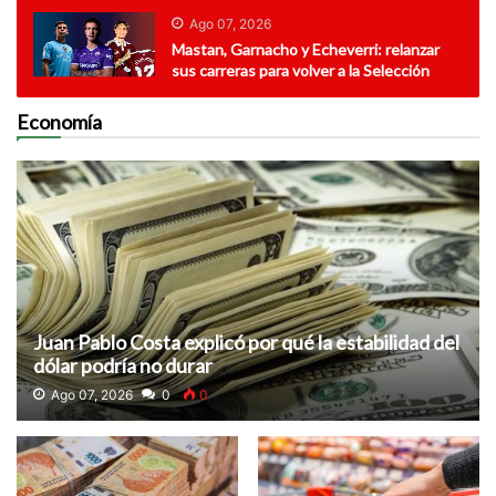
Ago 07, 2026
Mastan, Garnacho y Echeverri: relanzar
sus carreras para volver a la Selección
Economía
Juan Pablo Costa explicó por qué la estabilidad del
dólar podría no durar
Ago 07, 2026
0
0