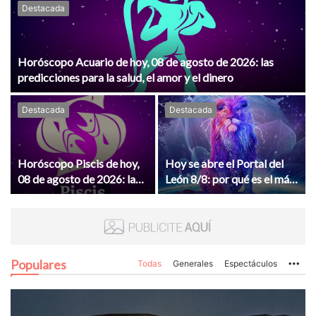
Destacada
Horóscopo Acuario de hoy, 08 de agosto de 2026: las
predicciones para la salud, el amor y el dinero
Destacada
Destacada
Horóscopo Piscis de hoy,
Hoy se abre el Portal del
08 de agosto de 2026: las
León 8/8: por qué es el más
predicciones para la salud,
poderoso del año y cómo
el amor y el dinero
aprovechar su energía este
8 de agosto
Populares
Todas
Generales
Espectáculos
Mo