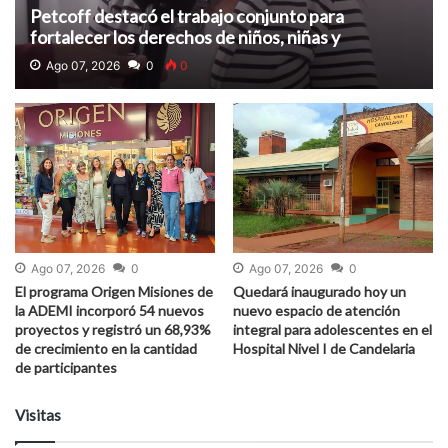
Petcoff destacó el trabajo conjunto para
fortalecer los derechos de niños, niñas y
adolescentes
Ago 07, 2026
0
0
Ago 07, 2026
0
Ago 07, 2026
0
El programa Origen Misiones de
Quedará inaugurado hoy un
la ADEMI incorporó 54 nuevos
nuevo espacio de atención
proyectos y registró un 68,93%
integral para adolescentes en el
de crecimiento en la cantidad
Hospital Nivel I de Candelaria
de participantes
Visitas