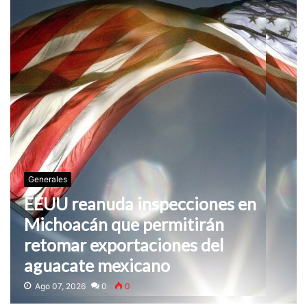
Generales
EEUU reanuda inspecciones en
Michoacán que permitirán
retomar exportaciones del
aguacate mexicano
Ago 07, 2026
0
0