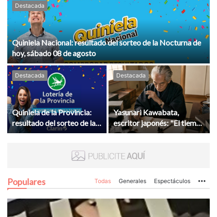
Destacada
Quiniela Nacional: resultado del sorteo de la Nocturna de
hoy, sábado 08 de agosto
Destacada
Destacada
Quiniela de la Provincia:
Yasunari Kawabata,
resultado del sorteo de la
escritor japonés: "El tiempo
Nocturna de hoy, sábado
pasa, pero los recuerdos
08 de agosto
permanecen"
Populares
Todas
Generales
Espectáculos
Mo