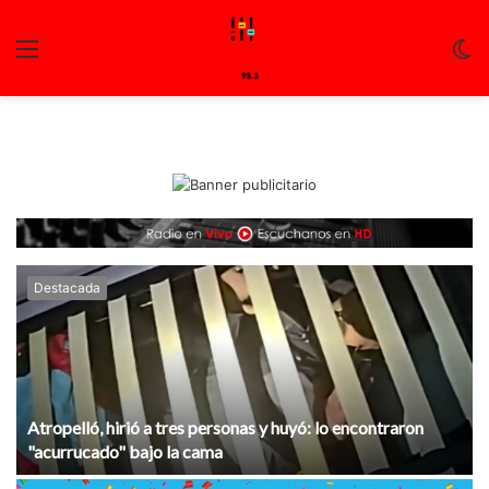
Menu
C
m
Destacada
Atropelló, hirió a tres personas y huyó: lo encontraron
"acurrucado" bajo la cama