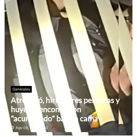
Generales
Atropelló, hirió a tres personas y
huyó: lo encontraron
"acurrucado" bajo la cama
Ago 08, 2026
0
0