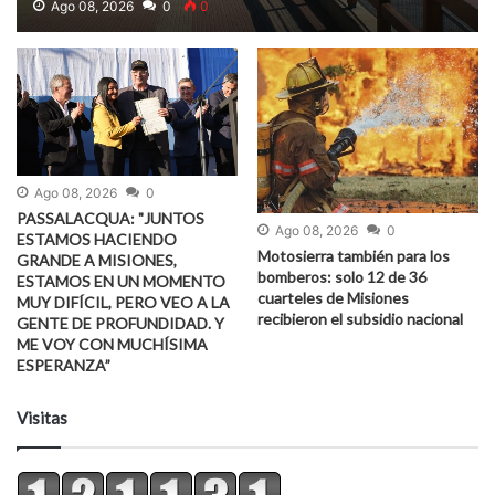
Ago 08, 2026
0
0
Ago 08, 2026
0
PASSALACQUA: "JUNTOS
Ago 08, 2026
0
ESTAMOS HACIENDO
Motosierra también para los
GRANDE A MISIONES,
bomberos: solo 12 de 36
ESTAMOS EN UN MOMENTO
cuarteles de Misiones
MUY DIFÍCIL, PERO VEO A LA
recibieron el subsidio nacional
GENTE DE PROFUNDIDAD. Y
ME VOY CON MUCHÍSIMA
ESPERANZA”
Visitas