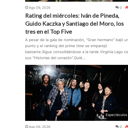
Ago 06, 2026
0
Rating del miércoles: Iván de Pineda,
Guido Kaczka y Santiago del Moro, los
tres en el Top Five
A pesar de la gala de nominación, "Gran hermano" bajó u
punto y el ranking del prime time se emparejó
bastante.Sigue consolidándose a la tarde Virginia Lago c
sus "Historias del corazón".Quié...
Espectáculos
Ago 06, 2026
0