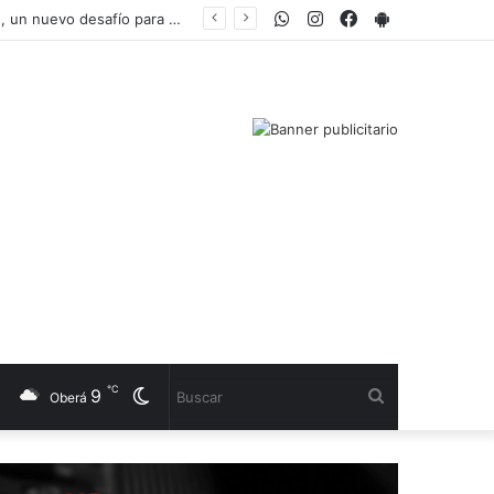
WhatsApp
Instagram
Facebook
PlayStore
Tomás Lavanini regresa a Los Pumas tras casi dos años: "Es una nueva oportunidad, un nuevo desafío para mí"
℃
9
Cambiar
Buscar
Oberá
modo