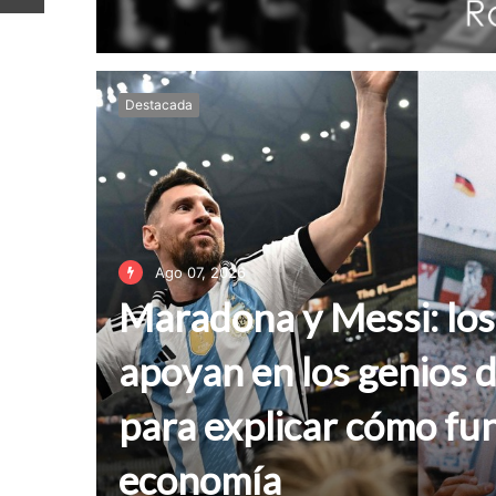
Destacada
Ago 07, 2026
Maradona y Messi: los
apoyan en los genios d
para explicar cómo fun
economía