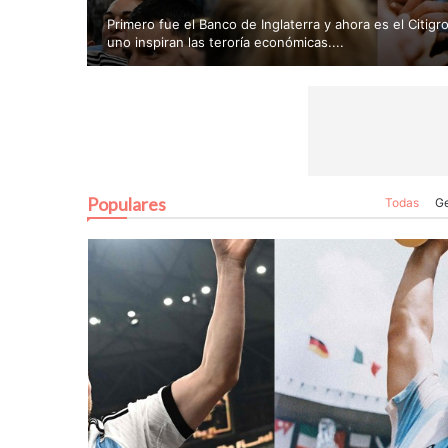
Primero fue el Banco de Inglaterra y ahora es el Citig
uno inspiran las teroría económicas....
Populares
Todas
Ge