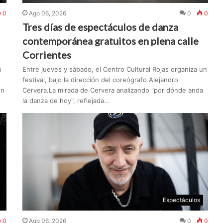
0
Ago 06, 2026
0
0
Tres días de espectáculos de danza
contemporánea gratuitos en plena calle
Corrientes
n
Entre jueves y sábado, el Centro Cultural Rojas organiza un
festival, bajo la dirección del coreógrafo Alejandro
on
Cervera.La mirada de Cervera analizando "por dónde anda
la danza de hoy", reflejada...
Espectáculos
0
Ago 06, 2026
0
0