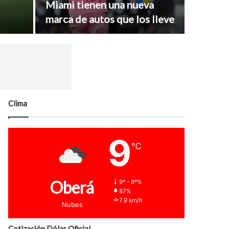
Miami tienen una nueva
marca de autos que los lleve
Clima
9
℃
Oberá
9º - 9º%
87%
7.9 km/h
Nubes
Cotización Dólar Oficial