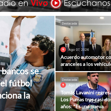
Destacada
Ago 07, 2026
Acuerdo automotor con
aranceles a los vehícul
 bancos se
el fútbol
Destacada
Ago 07, 2026
Tomás Lavanini regres
ciona la
Los Pumas tras casi do
años: "Es una nueva