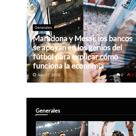
Generales
Maradona y Messi: los bancos
se apoyan en los genios del
fútbol para explicar cómo
funciona la economía
Ago 07, 2026
0
0
Generales