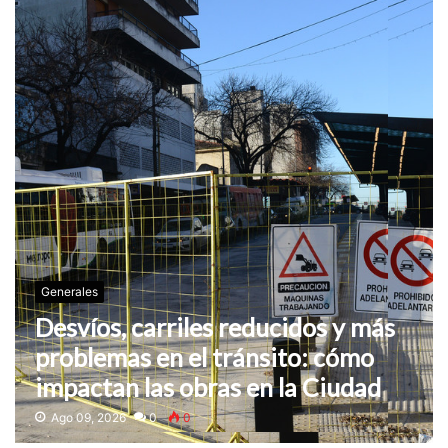
Generales
Desvíos, carriles reducidos y más
problemas en el tránsito: cómo
impactan las obras en la Ciudad
Ago 09, 2026
0
0