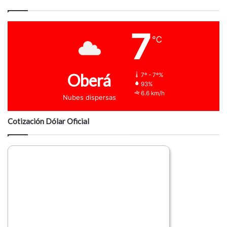
7
℃
Oberá
7º - 7º%
93%
6.6 km/h
Nubes dispersas
Cotización Dólar Oficial