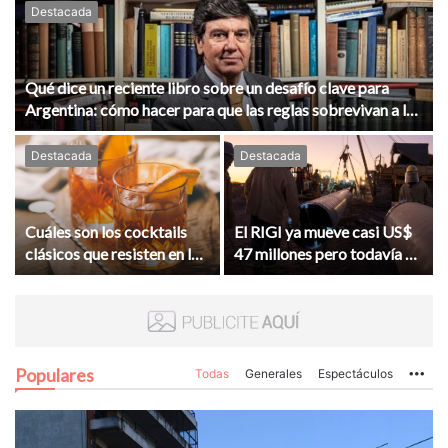
Destacada
Qué dice un reciente libro sobre un desafío clave para
Argentina: cómo hacer para que las reglas sobrevivan a los
gobiernos
Destacada
Destacada
Cuáles son los cocktails
El RIGI ya mueve casi US$
clásicos que resisten en las
47 millones pero todavía no
barras
tiene impacto en la
economía
Populares
Todas
Generales
Espectáculos
Mo