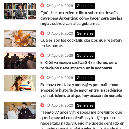
Ago 09, 2026
Generales
Qué dice un reciente libro sobre un desafío
clave para Argentina: cómo hacer para que las
reglas sobrevivan a los gobiernos
Ago 09, 2026
Generales
Cuáles son los cocktails clásicos que resisten
en las barras
Ago 09, 2026
Generales
El RIGI ya mueve casi US$ 47 millones pero
todavía no tiene impacto en la economía
Ago 09, 2026
Generales
Flechazo en Italia y mensajes por mail: cómo
empezó la historia de amor entre la académica
y el nutricionista al que hoy acusan de matarla
Ago 09, 2026
Generales
"Tengo 37 años y mi esposa me preguntó qué
quería para mi cumpleaños y le dije que no
necesitaba nada, y luego me quedé sentado en
el coche durante veinte minutos tratando de