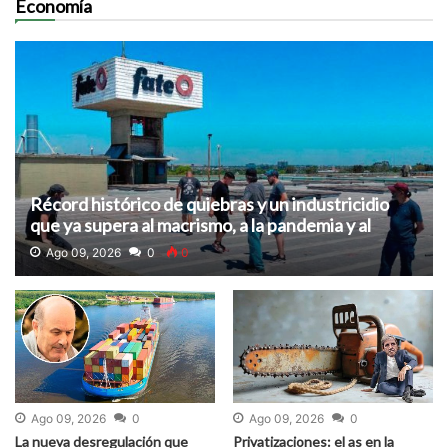
Economía
Récord histórico de quiebras y un industricidio
que ya supera al macrismo, a la pandemia y al
menemismo
Ago 09, 2026
0
0
Ago 09, 2026
0
Ago 09, 2026
0
La nueva desregulación que
Privatizaciones: el as en la